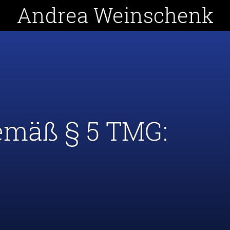
Andrea Weinschenk
emäß § 5 TMG: